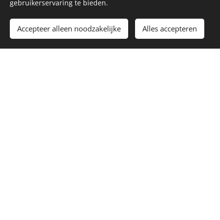
gebruikerservaring te bieden.
Accepteer alleen noodzakelijke
Alles accepteren
Voetbal kijken ...
" vanop een echte tribune "