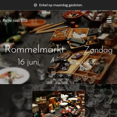
Enkel op maandag gesloten.
Mesjeu sinds 2002
Rommelmarkt
Zondag
16 juni
Kermis Neerharen
29-05-2019